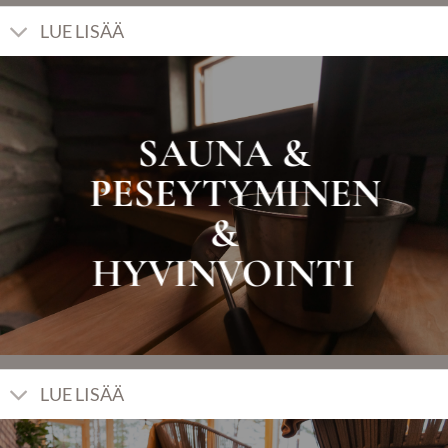
LUE LISÄÄ
SAUNA &
PESEYTYMINEN
&
HYVINVOINTI
LUE LISÄÄ