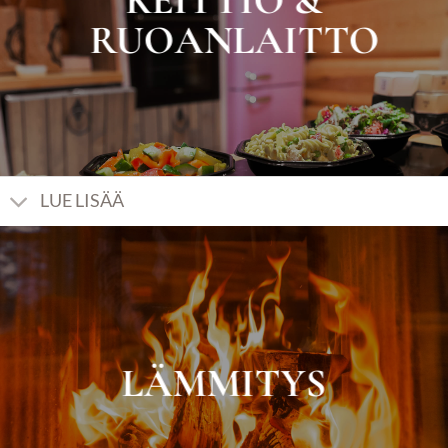
KEITTIÖ &
RUOANLAITTO
LUE LISÄÄ
LÄMMITYS