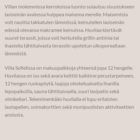
Villan molemmissa kerroksissa luonto sulautuu sisustukseen
lasiseinän avatessa hulppea maisema merelle. Maisemista
voit nauttia takkatulen lämmössä, keinutellen lasiseinän
edessä olevassa makramee keinuissa. Huvilaa kiertävät
suuret terassit, joissa voit herkutella grillin antimia tai
ihastella tähtitaivasta terassiin upotetun ulkoporealtaan
lämmöstä.
Villa Sofielissa on makuupaikkoja yhteensä jopa 12 hengelle.
Huvilassa on iso sekä avara keittiö kaikkine perustarpeineen,
12 hengen ruokapöytä, laajoja oleskelualueita ihanilla
lepopaikoilla, sauna tähtitaivaalla, suuri lasipatio sekä
viinikellari. Tekeminenkään huvilalla ei lopu erilaisten
lautapelien, voimakorttien sekä monipuolisten aktiviteettien
ansiosta.