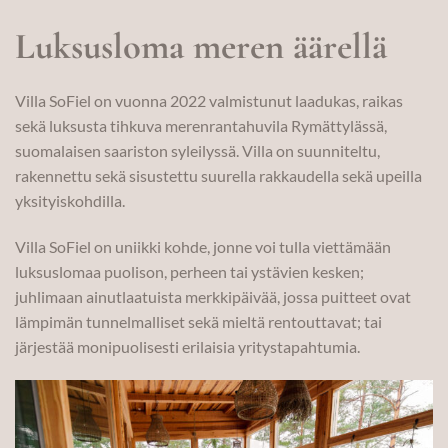
Luksusloma meren äärellä
Villa SoFiel on vuonna 2022 valmistunut laadukas, raikas
sekä luksusta tihkuva merenrantahuvila Rymättylässä,
suomalaisen saariston syleilyssä. Villa on suunniteltu,
rakennettu sekä sisustettu suurella rakkaudella sekä upeilla
yksityiskohdilla.
Villa SoFiel on uniikki kohde, jonne voi tulla viettämään
luksuslomaa puolison, perheen tai ystävien kesken;
juhlimaan ainutlaatuista merkkipäivää, jossa puitteet ovat
lämpimän tunnelmalliset sekä mieltä rentouttavat; tai
järjestää monipuolisesti erilaisia yritystapahtumia.